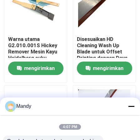
Tur Pabrik
Kontrol Kualitas
Warna utama
Disesuaikan HD
G2.010.001S Hickey
Cleaning Wash Up
Remover Mesin Kayu
Blade untuk Offset
Hubungi Kami
Heidelberg suku
Printing dengan Daya
cadang dengan
Tahan Tinggi
mengirimkan
mengirimkan
pengiriman cepat
Berita
permintaan
permintaan
Kasus
Mandy
Blog
4:07 PM
Bagian Cetak Offset