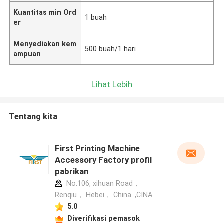
Kuantitas min Ord
1 buah
er
Menyediakan kem
500 buah/1 hari
ampuan
Lihat Lebih
Tentang kita
First Printing Machine
Accessory Factory profil
pabrikan
No.106, xihuan Road，
Renqiu， Hebei， China. ,CINA
5.0
Diverifikasi pemasok