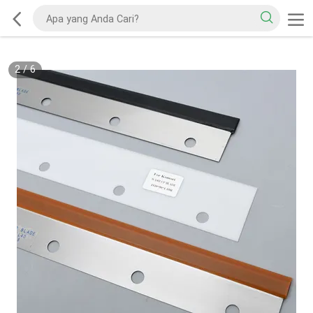
2
/
6