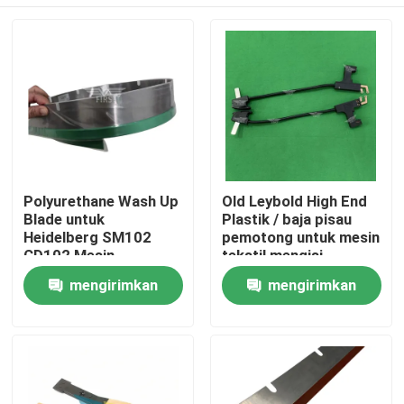
Polyurethane Wash Up
Old Leybold High End
Blade untuk
Plastik / baja pisau
Heidelberg SM102
pemotong untuk mesin
CD102 Mesin
tekstil mengisi
Pencetakan Offset
gerakan berhenti
Beranda
mengirimkan
mengirimkan
dengan Ketebalan
dengan panjang
2mm
275mm
permintaan
permintaan
Produk
Tentang Kami