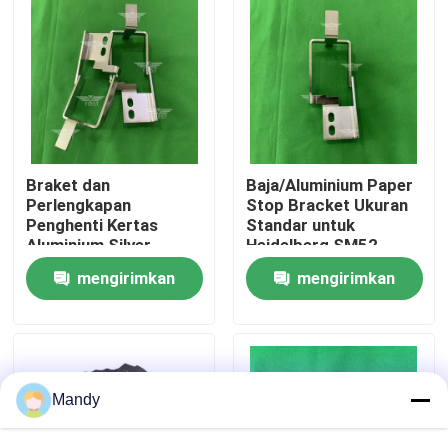
Tur Pabrik
Kontrol Kualitas
Hubungi Kami
Braket dan
Baja/Aluminium Paper
Perlengkapan
Stop Bracket Ukuran
Penghenti Kertas
Standar untuk
Aluminium Silver
Heidelberg SM52
Berita
G2.015.456 untuk
Printing Press
mengirimkan
mengirimkan
Mesin Cetak
Aksesoris
Heidelberg SM52
Kasus
permintaan
permintaan
Blog
Mandy
Bagian Cetak Offset