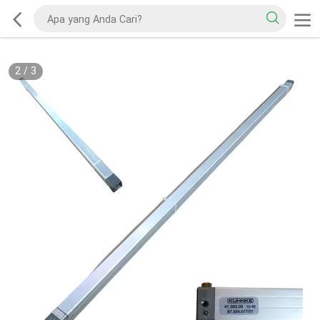
2
/
3