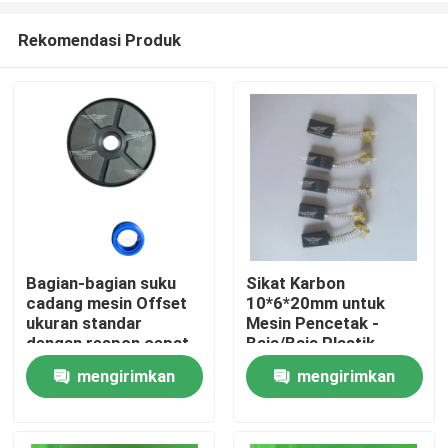
Rekomendasi Produk
Bagian-bagian suku
Sikat Karbon
cadang mesin Offset
10*6*20mm untuk
Beranda
ukuran standar
Mesin Pencetak -
dengan respon cepat
Baja/Baja Plastik
dan umur panjang
Kompatibel dengan
mengirimkan
mengirimkan
Produk
untuk mencetak
Komori Roland
permintaan
permintaan
Tentang Kami