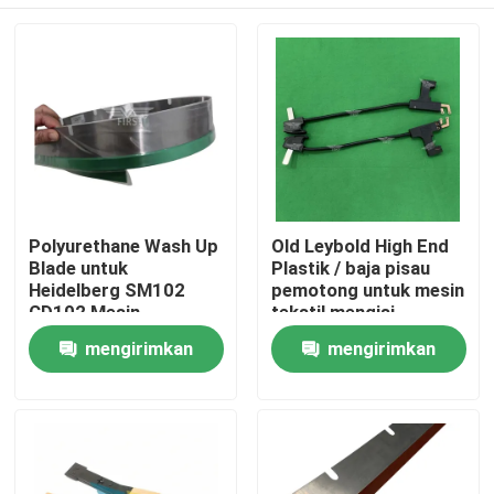
Polyurethane Wash Up
Old Leybold High End
Blade untuk
Plastik / baja pisau
Heidelberg SM102
pemotong untuk mesin
CD102 Mesin
tekstil mengisi
Pencetakan Offset
gerakan berhenti
Beranda
mengirimkan
mengirimkan
dengan Ketebalan
dengan panjang
2mm
275mm
permintaan
permintaan
Produk
Tentang Kami