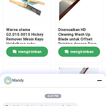
Tur Pabrik
Kontrol Kualitas
Warna utama
Disesuaikan HD
G2.010.001S Hickey
Cleaning Wash Up
Remover Mesin Kayu
Blade untuk Offset
Hubungi Kami
Heidelberg suku
Printing dengan Daya
cadang dengan
Tahan Tinggi
mengirimkan
mengirimkan
pengiriman cepat
Berita
permintaan
permintaan
Kasus
Mandy
Blog
4:47 PM
Bagian Cetak Offset