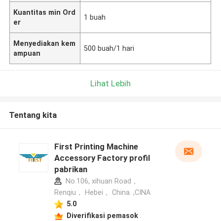
Kuantitas min Ord
1 buah
er
Menyediakan kem
500 buah/1 hari
ampuan
Lihat Lebih
Tentang kita
First Printing Machine
Accessory Factory profil
pabrikan
No.106, xihuan Road，
Renqiu， Hebei， China. ,CINA
5.0
Diverifikasi pemasok