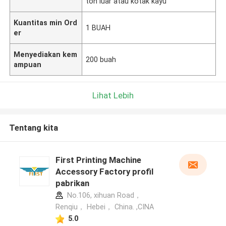
ton luar atau kotak kayu
Kuantitas min Ord
1 BUAH
er
Menyediakan kem
200 buah
ampuan
Lihat Lebih
Tentang kita
First Printing Machine
Accessory Factory profil
pabrikan
No.106, xihuan Road，
Renqiu， Hebei， China. ,CINA
5.0