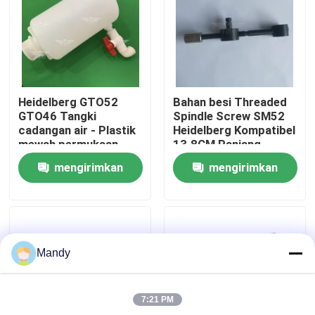
Tur Pabrik
Kontrol Kualitas
Heidelberg GTO52
Bahan besi Threaded
GTO46 Tangki
Spindle Screw SM52
Hubungi Kami
cadangan air - Plastik
Heidelberg Kompatibel
mewah permukaan
13.8CM Panjang
halus Ukuran standar
Offset Printing Parts
mengirimkan
mengirimkan
Berita
permintaan
permintaan
Kasus
Mandy
Blog
7:21 PM
Bagian Cetak Offset