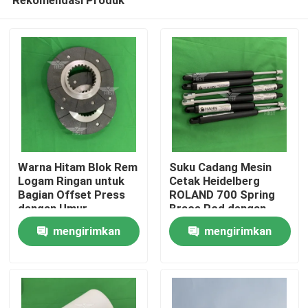
Warna Hitam Blok Rem
Suku Cadang Mesin
Logam Ringan untuk
Cetak Heidelberg
Bagian Offset Press
ROLAND 700 Spring
dengan Umur
Brace Rod dengan
Beranda
Penggunaan yang
Harga Pabrik Kualitas
mengirimkan
mengirimkan
Panjang
Terjamin Pelayanan
Cepat
permintaan
permintaan
Produk
Tentang Kami