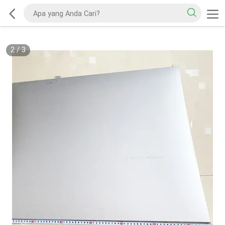
2
/
3