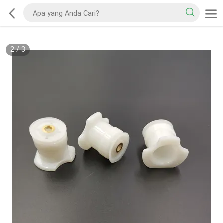
2
/
3