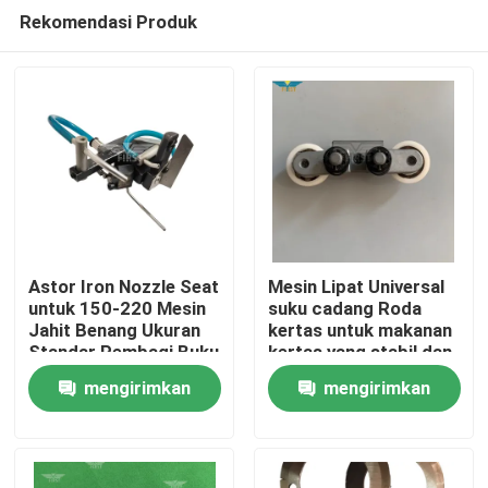
Rekomendasi Produk
Astor Iron Nozzle Seat
Mesin Lipat Universal
untuk 150-220 Mesin
suku cadang Roda
Jahit Benang Ukuran
kertas untuk makanan
Beranda
Standar Pembagi Buku
kertas yang stabil dan
dengan Pengiriman
konstruksi yang tahan
mengirimkan
mengirimkan
Cepat
lama
Produk
permintaan
permintaan
Tentang Kami