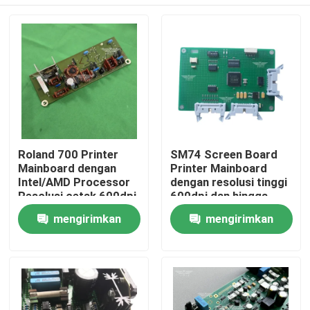
Roland 700 Printer
SM74 Screen Board
Mainboard dengan
Printer Mainboard
Intel/AMD Processor
dengan resolusi tinggi
Resolusi cetak 600dpi
600dpi dan hingga
Kompatibel dengan
20ppm Kecepatan
Beranda
mengirimkan
mengirimkan
sebagian besar printer
cetak Kompatibel
dengan sebagian
permintaan
permintaan
besar mesin cetak
Produk
ofset
Tentang Kami