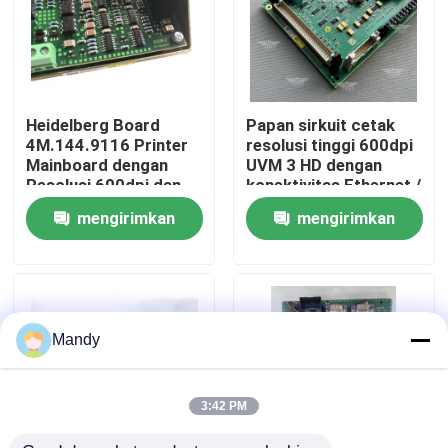
Tur Pabrik
Kontrol Kualitas
Heidelberg Board
Papan sirkuit cetak
4M.144.9116 Printer
resolusi tinggi 600dpi
Mainboard dengan
UVM 3 HD dengan
Hubungi Kami
Resolusi 600dpi dan
konektivitas Ethernet /
Kecepatan
Wi-Fi / Bluetooth
mengirimkan
mengirimkan
Pencetakan 20ppm
untuk Heidelberg
Berita
permintaan
permintaan
Kasus
Mandy
Blog
3:42 PM
Bagian Cetak Offset