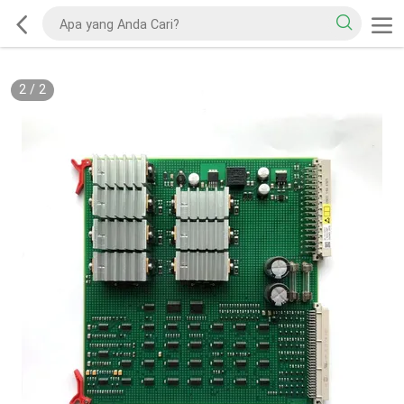
2
/
2