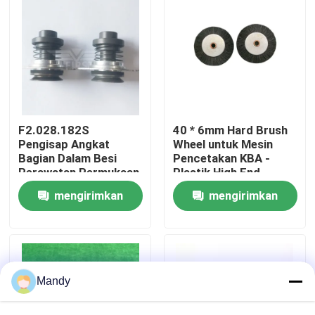
Tur Pabrik
Kontrol Kualitas
Hubungi Kami
F2.028.182S
40 * 6mm Hard Brush
Pengisap Angkat
Wheel untuk Mesin
Bagian Dalam Besi
Pencetakan KBA -
Perawatan Permukaan
Plastik High End
Berita
Halus Ukuran Standar
dengan Hidup yang
mengirimkan
mengirimkan
untuk Heidelberg
Panjang
Preset Plus
Kasus
permintaan
permintaan
Blog
Mandy
Bagian Cetak Offset