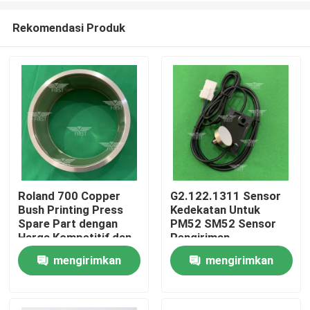
Rekomendasi Produk
Roland 700 Copper
G2.122.1311 Sensor
Bush Printing Press
Kedekatan Untuk
Beranda
Spare Part dengan
PM52 SM52 Sensor
Harga Kompetitif dan
Pengiriman
Pengiriman Cepat
Penggantian
mengirimkan
mengirimkan
Produk
Baja/Material Plastik
OMRON-E2Ex5ME1
permintaan
permintaan
Tentang Kami