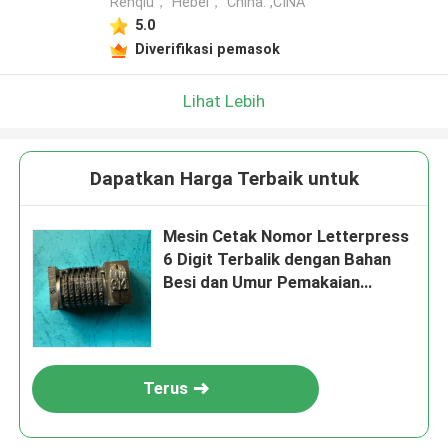
Renqiu， Hebei， China. ,CINA
5.0
Diverifikasi pemasok
Lihat Lebih
Dapatkan Harga Terbaik untuk
Mesin Cetak Nomor Letterpress
6 Digit Terbalik dengan Bahan
Besi dan Umur Pemakaian
Panjang untuk Suku Cadang
Mesin Cetak
Terus