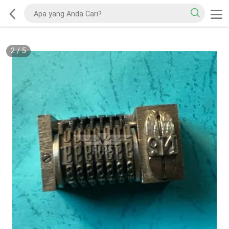
2
/
5