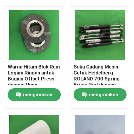
Warna Hitam Blok Rem
Suku Cadang Mesin
Logam Ringan untuk
Cetak Heidelberg
Bagian Offset Press
ROLAND 700 Spring
dengan Umur
Brace Rod dengan
Penggunaan yang
Harga Pabrik Kualitas
Beranda
mengirimkan
mengirimkan
Panjang
Terjamin Pelayanan
Cepat
permintaan
permintaan
Produk
Tentang Kami