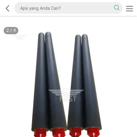
2
/
4