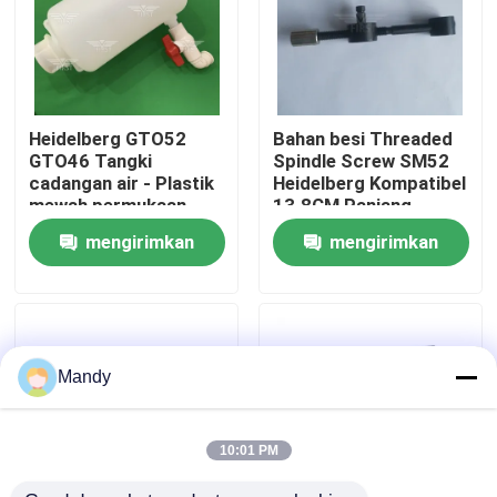
Tur Pabrik
Kontrol Kualitas
Heidelberg GTO52
Bahan besi Threaded
GTO46 Tangki
Spindle Screw SM52
cadangan air - Plastik
Heidelberg Kompatibel
Hubungi Kami
mewah permukaan
13.8CM Panjang
halus Ukuran standar
Offset Printing Parts
mengirimkan
mengirimkan
Berita
permintaan
permintaan
Kasus
Mandy
Blog
10:01 PM
Bagian Cetak Offset