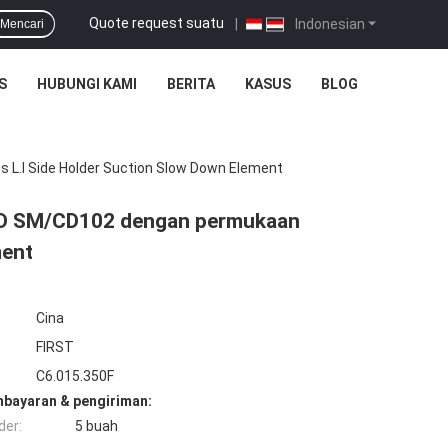
Quote request suatu
|
Indonesian
Mencari
S
HUBUNGI KAMI
BERITA
KASUS
BLOG
 L.I Side Holder Suction Slow Down Element
 HD SM/CD102 dengan permukaan
ment
Cina
FIRST
C6.015.350F
mbayaran & pengiriman:
der:
5 buah