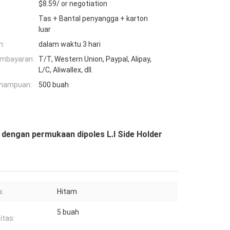
$8.59/ or negotiation
Tas + Bantal penyangga + karton
luar
n:
dalam waktu 3 hari
embayaran:
T/T, Western Union, Paypal, Alipay,
L/C, Aliwallex, dll.
mampuan:
500 buah
dengan permukaan dipoles L.I Side Holder
:
Hitam
5 buah
itas: