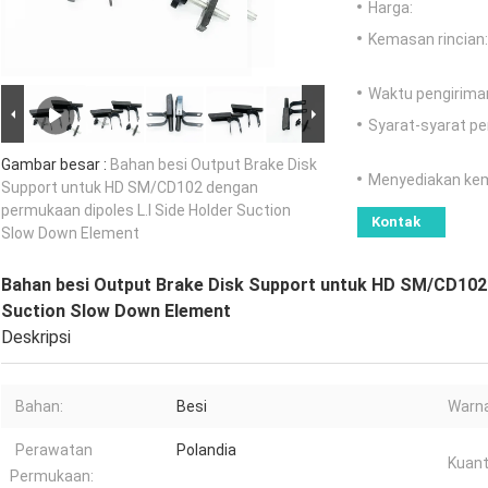
Harga:
Kemasan rincian:
Waktu pengirima
Syarat-syarat p
Gambar besar :
Bahan besi Output Brake Disk
Menyediakan ke
Support untuk HD SM/CD102 dengan
permukaan dipoles L.I Side Holder Suction
Kontak
Slow Down Element
Bahan besi Output Brake Disk Support untuk HD SM/CD102 
Suction Slow Down Element
Deskripsi
Bahan:
Besi
Warna
Perawatan
Polandia
Kuant
Permukaan: