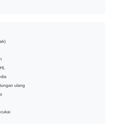
ak)
n
DHL
edia
itungan ulang
is
 cukai