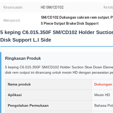
Kesesuaian:
HD SM/CD102
Keteb
SM/CD102 Dukungan cakram rem output
,
P
Menyoroti:
5 Piece Output Brake Disk Support
5 keping C6.015.350F SM/CD102 Holder Sucti
Disk Support L.I Side
Ringkasan Produk
5 keping C6.015.350F SM/CD102 Holder Suction Slow Down Elemen
disk rem output ini dirancang untuk mesin HD dengan perawatan p
Nama produk
Dukungan 
Aplikasi
Mesin HD
Pengolahan Permukaan
Bahasa Pol