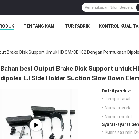
RODUK
TENTANG KAMI
TUR PABRIK
KONTROL KUALITA
put Brake Disk Support Untuk HD SM/CD102 Dengan Permukaan Dipoles
Bahan besi Output Brake Disk Support untuk
dipoles L.I Side Holder Suction Slow Down Ele
Detail produk:
Tempat asal:
Nama merek:
Nomor model:
Syarat-syarat pe
Kuantitas min Or