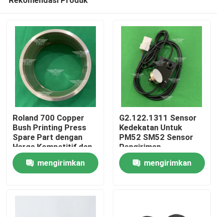
Roland 700 Copper
G2.122.1311 Sensor
Bush Printing Press
Kedekatan Untuk
Spare Part dengan
PM52 SM52 Sensor
Harga Kompetitif dan
Pengiriman
Beranda
Pengiriman Cepat
Penggantian
mengirimkan
mengirimkan
Baja/Material Plastik
OMRON-E2Ex5ME1
permintaan
permintaan
Produk
Tentang Kami