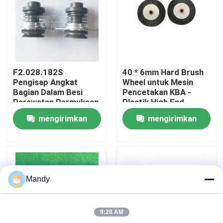
Tur Pabrik
Kontrol Kualitas
F2.028.182S
40 * 6mm Hard Brush
Pengisap Angkat
Wheel untuk Mesin
Hubungi Kami
Bagian Dalam Besi
Pencetakan KBA -
Perawatan Permukaan
Plastik High End
Halus Ukuran Standar
dengan Hidup yang
mengirimkan
mengirimkan
untuk Heidelberg
Panjang
Berita
Preset Plus
permintaan
permintaan
Kasus
Mandy
Blog
9:28 AM
Bagian Cetak Offset