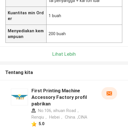
tal penyangga + karton luar
Kuantitas min Ord
1 buah
er
Menyediakan kem
200 buah
ampuan
Lihat Lebih
Tentang kita
First Printing Machine
Accessory Factory profil
pabrikan
No.106, xihuan Road，
Renqiu， Hebei， China. ,CINA
5.0