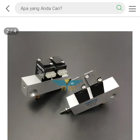
2
/
4