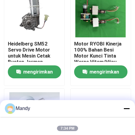
Tur Pabrik
Kontrol Kualitas
Heidelberg SM52
Motor RYOBI Kinerja
Servo Drive Motor
100% Bahan Besi
Hubungi Kami
untuk Mesin Cetak
Motor Kunci Tinta
Buatan Jerman
Warna Hitam/Hijau
untuk Mesin RYOBI
mengirimkan
mengirimkan
Berita
permintaan
permintaan
Kasus
Mandy
Blog
7:34 PM
Bagian Cetak Offset