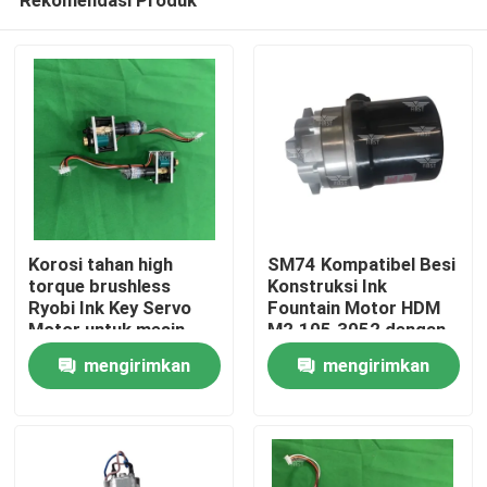
Korosi tahan high
SM74 Kompatibel Besi
torque brushless
Konstruksi Ink
Ryobi Ink Key Servo
Fountain Motor HDM
Motor untuk mesin
M2.105.3052 dengan
Beranda
cetak
Jaminan Satu Tahun
mengirimkan
mengirimkan
permintaan
permintaan
Produk
Tentang Kami