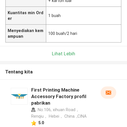
+ karton luar
Kuantitas min Ord
1 buah
er
Menyediakan kem
100 buah/2 hari
ampuan
Lihat Lebih
Tentang kita
First Printing Machine
Accessory Factory profil
pabrikan
No.106, xihuan Road，
Renqiu， Hebei， China. ,CINA
5.0