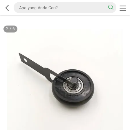
2
/
6