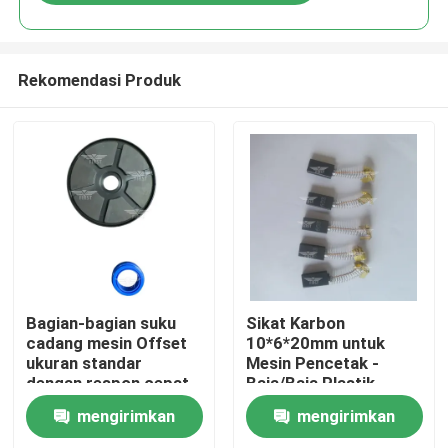
Rekomendasi Produk
Beranda
Bagian-bagian suku
Sikat Karbon
cadang mesin Offset
10*6*20mm untuk
ukuran standar
Mesin Pencetak -
Produk
dengan respon cepat
Baja/Baja Plastik
dan umur panjang
Kompatibel dengan
mengirimkan
mengirimkan
untuk mencetak
Komori Roland
Tentang Kami