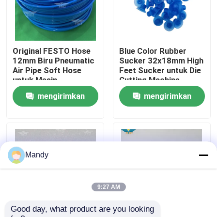
Tur Pabrik
Original FESTO Hose
Blue Color Rubber
Kontrol Kualitas
12mm Biru Pneumatic
Sucker 32x18mm High
Air Pipe Soft Hose
Feet Sucker untuk Die
untuk Mesin
Cutting Machine
Hubungi Kami
Pencetakan Offset
dengan bahan karet
mengirimkan
mengirimkan
tahan lama
permintaan
permintaan
Berita
Kasus
Mandy
Blog
9:27 AM
Good day, what product are you looking 
Bagian Cetak Offset