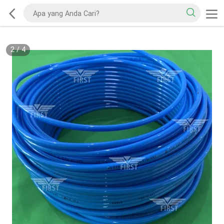
2
/
4