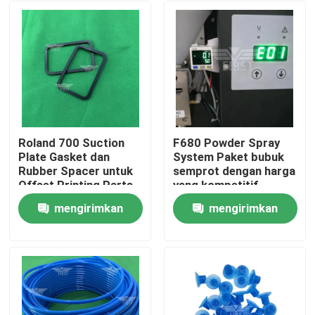
Roland 700 Suction
F680 Powder Spray
Plate Gasket dan
System Paket bubuk
Rubber Spacer untuk
semprot dengan harga
Offset Printing Parts
yang kompetitif
with High-End Plastic
Kualitas dijamin
mengirimkan
mengirimkan
Material and Quantity
pengiriman cepat
Beranda
Discount
untuk Komori
permintaan
permintaan
Mitsubishi Roland
Produk
Tentang Kami