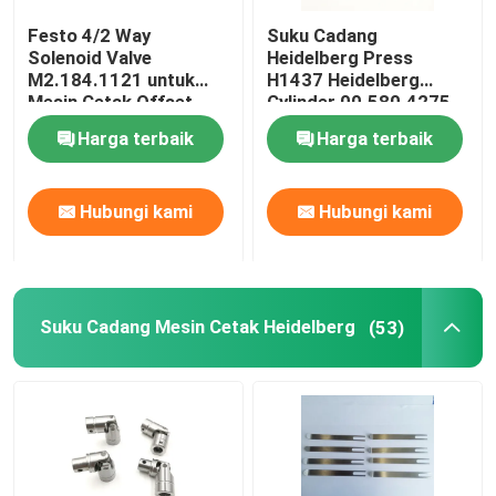
Festo 4/2 Way
Suku Cadang
Bantalan Mesin Cetak
Solenoid Valve
Heidelberg Press
M2.184.1121 untuk
H1437 Heidelberg
Mesin Cetak Offset
Cylinder 00.580.4275
Bagian Tekan Offset
Heidelberg 6mm
Ink Cylinder SM/CD102
Harga terbaik
Harga terbaik
SM74/52 Offset
Printing
Papan sirkuit cetak
Hubungi kami
Hubungi kami
Suku Cadang Cetak Offset
Suku Cadang Mesin Cetak Heidelberg
(53)
Suku Cadang Mesin Lipat
Blok Ujung Saluran Tinta
Suku Cadang Printer Roland