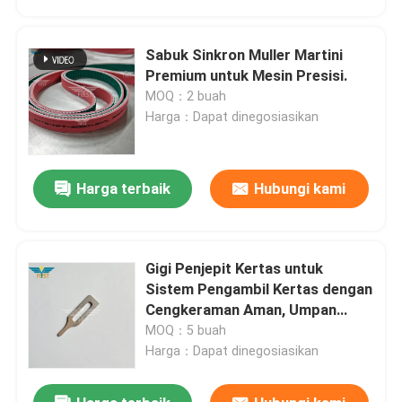
Sabuk Sinkron Muller Martini
Premium untuk Mesin Presisi.
MOQ：2 buah
Harga：Dapat dinegosiasikan
Harga terbaik
Hubungi kami
Gigi Penjepit Kertas untuk
Beranda
Sistem Pengambil Kertas dengan
Cengkeraman Aman, Umpan
Stabil, dan Konstruksi Industri
MOQ：5 buah
Produk
Tahan Lama
Harga：Dapat dinegosiasikan
Tentang Kami