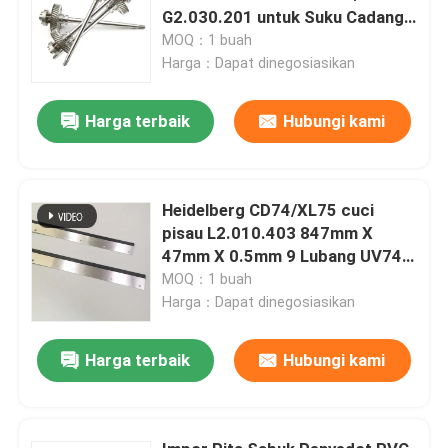
G2.030.201 untuk Suku Cadang
Mesin Cetak Heidelberg
MOQ：1 buah
Harga：Dapat dinegosiasikan
Harga terbaik
Hubungi kami
Heidelberg CD74/XL75 cuci
pisau L2.010.403 847mm X
47mm X 0.5mm 9 Lubang UV74
Printing Spare Parts
MOQ：1 buah
Harga：Dapat dinegosiasikan
Harga terbaik
Hubungi kami