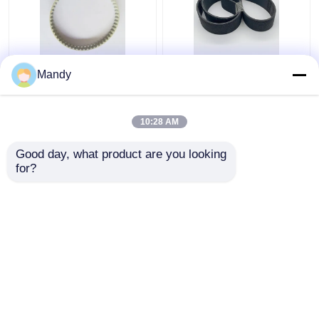
Sabuk Mesin Cetak
Sabuk Penghisap V
Mandy
PVC Impor Kuning
PVC Hitam 1397Mm *
Muda 56 Gigi Sabuk
56Mm untuk Mesin
Hisap T5-280-8MM
Cetak Offset GTO52
10:28 AM
untuk Tekan Offset
Harga terbaik
Harga terbaik
Good day, what product are you looking 
for?
Hubungi kami
Hubungi kami
Lihat Lebih
Rumah
Tentang kita
Hubungi kami
Desktop Site
Sitemap
Kebijakan Privasi