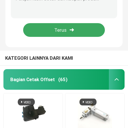
Mesin Heidelberg Bellow F2.072.140 SM/CD102 Peregangan Di Bawah Pengumpan Penutup Debu Offset Bagian Tekan
Hitam Polandia sedotan cakram output rem cakram 90x21x45MM untuk mesin pencetakan ofset
Suku Cadang Mesin Cetak Heidelberg
Carbon Steel Roughing Blade Cutter 3050.8950.4 Pisau penggiling tahan aus untuk pengikat Muller Martini
Pisau bulat baja karbon untuk mesin pemotong dengan sifat tahan aus
suku cadang Muller Martini
Silver Color Carbon Steel Knife 6PC SET untuk Heidelberg ST100 Bagian Aksesoris Mesin Lipat
Suku Cadang Mesin Cetak
KATEGORI LAINNYA DARI KAMI
Sabuk Hisap
Bagian Cetak Offset
(65)
Motor Heidelberg
Wash Up Blades
Suku Cadang Mesin Offset