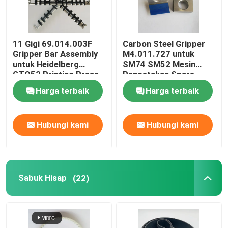
11 Gigi 69.014.003F
Carbon Steel Gripper
Gripper Bar Assembly
M4.011.727 untuk
untuk Heidelberg
SM74 SM52 Mesin
GTO52 Printing Press
Pencetakan Spare
Spare Parts dalam
Parts Cylinder Gripper
Harga terbaik
Harga terbaik
stainless steel/Iron
Hubungi kami
Hubungi kami
Sabuk Hisap
(22)