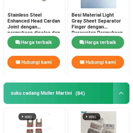
Stainless Steel
Besi Material Light
Enhanced Head Cardan
Gray Sheet Separator
Joint dengan
Finger dengan
permukaan dipoles dan
Perawatan Permukaan
diameter lubang dalam
Polandia untuk
Harga terbaik
Harga terbaik
16mm untuk mesin
Heidelberg GTO52
cetak SM102
Offset Printing
Machine
Hubungi kami
Hubungi kami
suku cadang Muller Martini
(84)