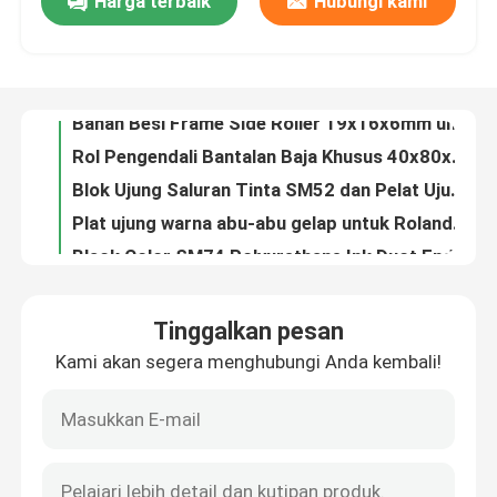
Harga terbaik
Hubungi kami
Bantalan Pengikut Cam Bahan Baja Abu-abu Gelap untuk Suku Cadang Pengganti Mesin Cetak SM102
Bahan Besi Frame Side Roller 19x16x6mm untuk SM102 CD102 MO Heidelberg Pull Roll
Tur Pabrik
Rol Pengendali Bantalan Baja Khusus 40x80x21MM untuk Mesin Pencetakan Heidelberg SM52 SX52
Blok Ujung Saluran Tinta SM52 dan Pelat Ujung untuk Bagian Pencetakan Heidelberg - Ukuran 110X53Mm dan Berat 0,12Kg/Pasang
Kontrol Kualitas
Plat ujung warna abu-abu gelap untuk Roland 700 Ink Duct End Blocks 160x85mm Bagian Mesin Pencetakan
Black Color SM74 Polyurethane Ink Duct End Block untuk Mesin Cetak Heidelberg
Hubungi Kami
Bantalan Gripper Heidelberg Bahan Besi Hitam 48x15mm untuk Aksesori Mesin Cetak GTO MO
Besi Material Light Gray Sheet Separator Finger dengan Perawatan Permukaan Polandia untuk Heidelberg GTO52 Offset Printing Machine
Light White 51 Gigi Nylon Gear untuk KBA 105 Mesin Pencetakan Water Roller Gear
Berita
51 Gigi Nylon/Baja Penggerak Gear untuk KOMORI L426 428 429 440 Offset Press
Tinggalkan pesan
Festo 6mm dan 12mm Pneumatic Tube Air Pipe Soft Hose untuk Mesin Pencetakan Offset
Kasus
Kami akan segera menghubungi Anda kembali!
Bahan Besi SM52 Kompatibel Surface Sucker Polished untuk Heidelberg Offset Press
Sucker plastik hitam gelap 240x230x30mm dengan permukaan dipoles untuk Heidelberg Printing Press
Blog
G2.110.1361 Sensor Cuci Selimut untuk Heidelberg SM52 PM52 SM74 CD74 dengan Permukaan Dipoles
Pengisap Warna Putih 25.5*22*16Mm untuk Mesin Cetak SHTALL Bahan Habis Pakai Cetak Offset
Bagian Cetak Offset