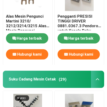
Alas Mesin Pengunci
Pengganti PRESISI
Martini 3210/
TINGGI DRIVER
3212/3214/3215 Alas
0881.0367.3 Pendorong
Mesin Pengunci
untuk Kepala Paku
Universal 3215 -
Muller Martini 75
Harga terbaik
Harga terbaik
Tersedia Dalam
Ketebalan
0.2/0.3/0.5/0.8mm
Hubungi kami
Hubungi kami
Suku Cadang Mesin Cetak
(29)