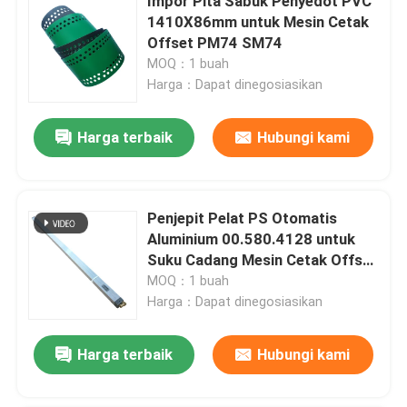
Impor Pita Sabuk Penyedot PVC
1410X86mm untuk Mesin Cetak
Offset PM74 SM74
MOQ：1 buah
Harga：Dapat dinegosiasikan
Harga terbaik
Hubungi kami
Penjepit Pelat PS Otomatis
Aluminium 00.580.4128 untuk
Suku Cadang Mesin Cetak Offset
SM74 PM74
MOQ：1 buah
Harga：Dapat dinegosiasikan
Harga terbaik
Hubungi kami