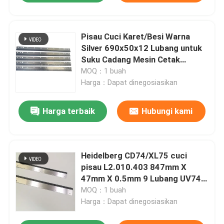
Pisau Cuci Karet/Besi Warna
Silver 690x50x12 Lubang untuk
Suku Cadang Mesin Cetak
KORD64
MOQ：1 buah
Harga：Dapat dinegosiasikan
Harga terbaik
Hubungi kami
Heidelberg CD74/XL75 cuci
pisau L2.010.403 847mm X
47mm X 0.5mm 9 Lubang UV74
Printing Spare Parts
MOQ：1 buah
Harga：Dapat dinegosiasikan