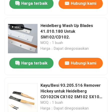
Harga terbaik
Hubungi kami
Heidelberg Wash Up Blades
41.010.180 Untuk
SM102/CD102.
MOQ：1 buah
Harga：Dapat dinegosiasikan
Harga terbaik
Hubungi kami
Kayu/Besi 93.205.516 Remover
Hickey untuk Heidelberg
CD102CN CX102 SM102 SX102
Printing Spare Parts
MOQ：1 buah
Harga：Dapat dinegosiasikan