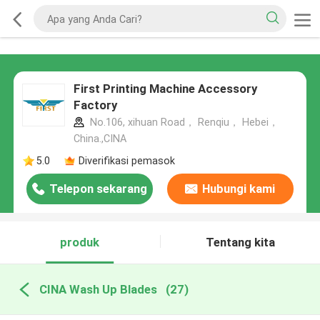
First Printing Machine Accessory
Factory
No.106, xihuan Road， Renqiu， Hebei，
China.,CINA
5.0
Diverifikasi pemasok
Telepon sekarang
Hubungi kami
produk
Tentang kita
CINA Wash Up Blades
(27)