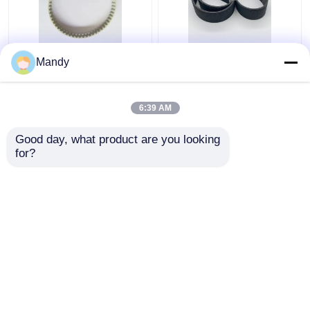
Sabuk Mesin Cetak
Sabuk Penghisap V
Mandy
PVC Impor Kuning
PVC Hitam 1397Mm *
Muda 56 Gigi Sabuk
56Mm untuk Mesin
Hisap T5-280-8MM
Cetak Offset GTO52
6:39 AM
untuk Tekan Offset
Harga terbaik
Harga terbaik
Good day, what product are you looking 
for?
Hubungi kami
Hubungi kami
Lihat Lebih
Rumah
Tentang kita
Hubungi kami
Desktop Site
Sitemap
Kebijakan Privasi