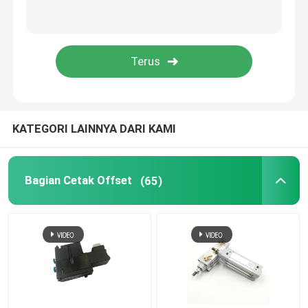
Bantalan Mesin Cetak
Bagian Tekan Offset
Papan sirkuit cetak
KATEGORI LAINNYA DARI KAMI
Suku Cadang Cetak Offset
Bagian Cetak Offset
(65)
Suku Cadang Mesin Lipat
Blok Ujung Saluran Tinta
Suku Cadang Printer Roland