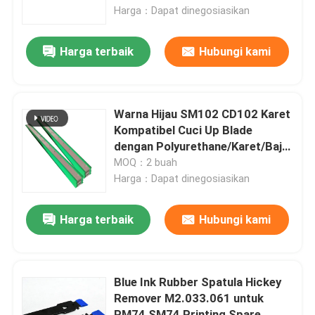
Harga：Dapat dinegosiasikan
Tur Pabrik
Harga terbaik
Hubungi kami
Kontrol Kualitas
Warna Hijau SM102 CD102 Karet
Hubungi Kami
Kompatibel Cuci Up Blade
dengan Polyurethane/Karet/Baja
Material untuk Offset Printing
MOQ：2 buah
Berita
Harga：Dapat dinegosiasikan
Kasus
Harga terbaik
Hubungi kami
Blog
Blue Ink Rubber Spatula Hickey
Remover M2.033.061 untuk
Bagian Cetak Offset
PM74 SM74 Printing Spare