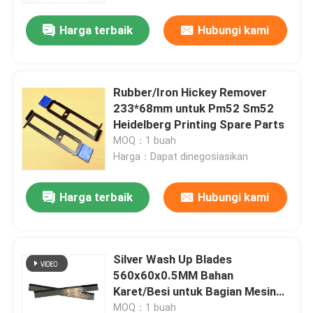
Harga terbaik
Hubungi kami
Rubber/Iron Hickey Remover
233*68mm untuk Pm52 Sm52
Heidelberg Printing Spare Parts
MOQ：1 buah
Harga：Dapat dinegosiasikan
Harga terbaik
Hubungi kami
Beranda
Silver Wash Up Blades
Produk
560x60x0.5MM Bahan
Karet/Besi untuk Bagian Mesin
Percetakan GTO52
Tentang Kami
MOQ：1 buah