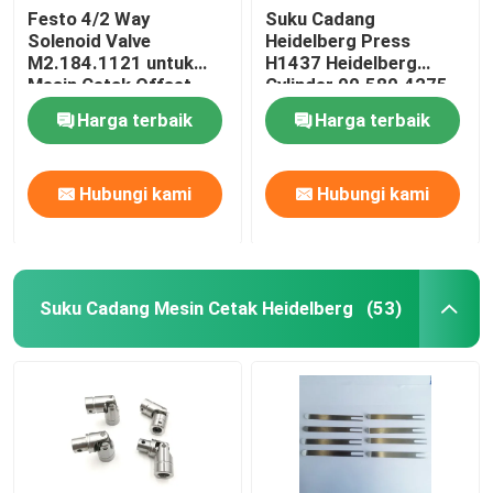
Festo 4/2 Way
Suku Cadang
Solenoid Valve
Heidelberg Press
M2.184.1121 untuk
H1437 Heidelberg
Mesin Cetak Offset
Cylinder 00.580.4275
Heidelberg 6mm
Ink Cylinder SM/CD102
Harga terbaik
Harga terbaik
SM74/52 Offset
Printing
Hubungi kami
Hubungi kami
Suku Cadang Mesin Cetak Heidelberg
(53)