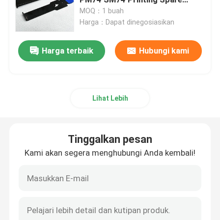
Parts
MOQ：1 buah
Harga：Dapat dinegosiasikan
Suku Cadang Mesin Cetak Heidelberg
Harga terbaik
Hubungi kami
suku cadang Muller Martini
Suku Cadang Mesin Cetak
Lihat Lebih
Sabuk Hisap
Tinggalkan pesan
Motor Heidelberg
Kami akan segera menghubungi Anda kembali!
Wash Up Blades
Suku Cadang Mesin Offset