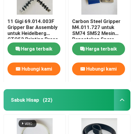
11 Gigi 69.014.003F
Carbon Steel Gripper
Gripper Bar Assembly
M4.011.727 untuk
untuk Heidelberg
SM74 SM52 Mesin
GTO52 Printing Press
Pencetakan Spare
Spare Parts dalam
Parts Cylinder Gripper
Harga terbaik
Harga terbaik
stainless steel/Iron
Hubungi kami
Hubungi kami
Sabuk Hisap
(22)