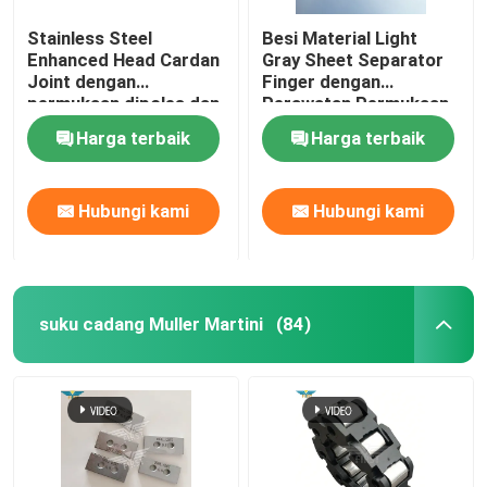
Stainless Steel
Besi Material Light
Enhanced Head Cardan
Gray Sheet Separator
Joint dengan
Finger dengan
permukaan dipoles dan
Perawatan Permukaan
diameter lubang dalam
Polandia untuk
Harga terbaik
Harga terbaik
16mm untuk mesin
Heidelberg GTO52
cetak SM102
Offset Printing
Machine
Hubungi kami
Hubungi kami
suku cadang Muller Martini
(84)