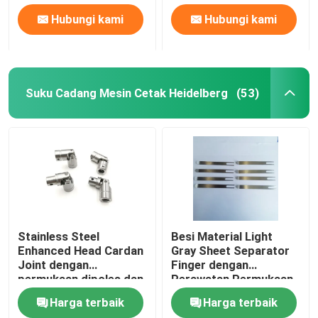
Hubungi kami
Hubungi kami
Suku Cadang Mesin Cetak Heidelberg
(53)
Stainless Steel
Besi Material Light
Enhanced Head Cardan
Gray Sheet Separator
Joint dengan
Finger dengan
permukaan dipoles dan
Perawatan Permukaan
diameter lubang dalam
Polandia untuk
Harga terbaik
Harga terbaik
16mm untuk mesin
Heidelberg GTO52