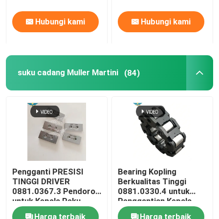
cetak SM102
Offset Printing
Machine
Hubungi kami
Hubungi kami
suku cadang Muller Martini
(84)
Pengganti PRESISI
Bearing Kopling
TINGGI DRIVER
Berkualitas Tinggi
0881.0367.3 Pendorong
0881.0330.4 untuk
untuk Kepala Paku
Penggantian Kepala
Muller Martini 75
Jahit Muller Martini
Harga terbaik
Harga terbaik