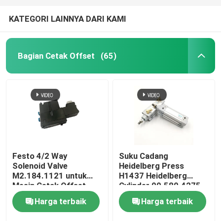
KATEGORI LAINNYA DARI KAMI
Bagian Cetak Offset
(65)
Festo 4/2 Way
Suku Cadang
Solenoid Valve
Heidelberg Press
M2.184.1121 untuk
H1437 Heidelberg
Mesin Cetak Offset
Cylinder 00.580.4275
Heidelberg 6mm
Ink Cylinder SM/CD102
Harga terbaik
Harga terbaik
SM74/52 Offset
Printing