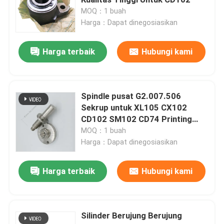
MOQ：1 buah
Harga：Dapat dinegosiasikan
Suku Cadang Mesin Cetak Heidelberg
Harga terbaik
Hubungi kami
suku cadang Muller Martini
Suku Cadang Mesin Cetak
Spindle pusat G2.007.506
Sekrup untuk XL105 CX102
CD102 SM102 CD74 Printing
Sabuk Hisap
Spare Parts dengan harga pabrik
MOQ：1 buah
asli dan pengiriman cepat
Harga：Dapat dinegosiasikan
Motor Heidelberg
Harga terbaik
Hubungi kami
Wash Up Blades
Silinder Berujung Berujung
Suku Cadang Mesin Offset