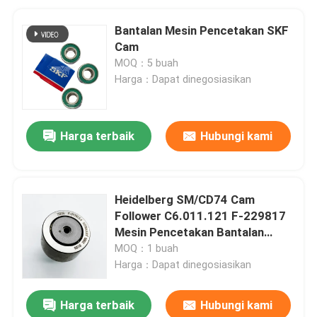
Bantalan Mesin Pencetakan SKF
Cam
MOQ：5 buah
Harga：Dapat dinegosiasikan
Harga terbaik
Hubungi kami
Heidelberg SM/CD74 Cam
Follower C6.011.121 F-229817
Mesin Pencetakan Bantalan
dengan Total Tinggi 36,5mm
MOQ：1 buah
Harga：Dapat dinegosiasikan
Harga terbaik
Hubungi kami