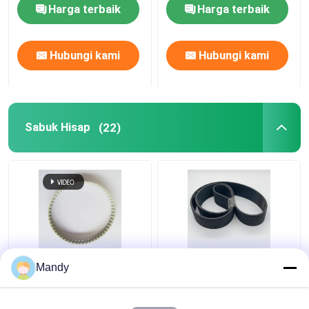
Spare Parts dalam
Parts Cylinder Gripper
Harga terbaik
Harga terbaik
stainless steel/Iron
Hubungi kami
Hubungi kami
Sabuk Hisap
(22)
Sabuk Mesin Cetak
Sabuk Penghisap V
Mandy
PVC Impor Kuning
PVC Hitam 1397Mm *
Muda 56 Gigi Sabuk
56Mm untuk Mesin
Hisap T5-280-8MM
Cetak Offset GTO52