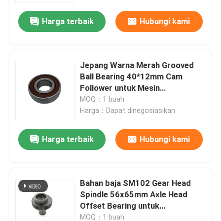
Harga terbaik
Hubungi kami
Jepang Warna Merah Grooved
Ball Bearing 40*12mm Cam
Follower untuk Mesin
Pencetakan Offset
MOQ：1 buah
Harga：Dapat dinegosiasikan
Harga terbaik
Hubungi kami
Beranda
Bahan baja SM102 Gear Head
Produk
Spindle 56x65mm Axle Head
Offset Bearing untuk
Speedmaster 102
Tentang Kami
MOQ：1 buah