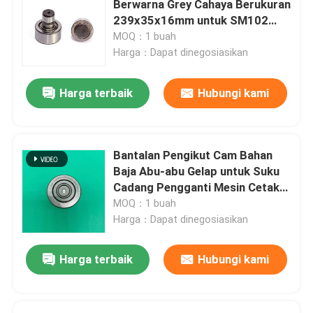
Berwarna Grey Cahaya Berukuran
239x35x16mm untuk SM102
Bantalan Mesin Cetak
Heidelberg Cam Follower
MOQ：1 buah
Harga：Dapat dinegosiasikan
Bagian Tekan Offset
Harga terbaik
Hubungi kami
Papan sirkuit cetak
Bantalan Pengikut Cam Bahan
Suku Cadang Cetak Offset
Baja Abu-abu Gelap untuk Suku
Cadang Pengganti Mesin Cetak
SM102
MOQ：1 buah
Suku Cadang Mesin Lipat
Harga：Dapat dinegosiasikan
Blok Ujung Saluran Tinta
Harga terbaik
Hubungi kami
Suku Cadang Printer Roland