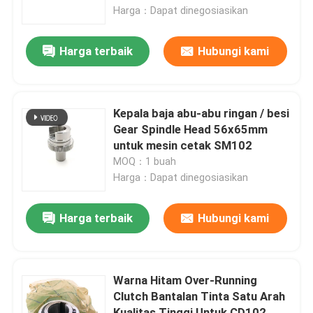
Harga：Dapat dinegosiasikan
Tur Pabrik
Harga terbaik
Hubungi kami
Kontrol Kualitas
Kepala baja abu-abu ringan / besi
Hubungi Kami
Gear Spindle Head 56x65mm
untuk mesin cetak SM102
MOQ：1 buah
Berita
Harga：Dapat dinegosiasikan
Kasus
Harga terbaik
Hubungi kami
Blog
Warna Hitam Over-Running
Clutch Bantalan Tinta Satu Arah
Bagian Cetak Offset
Kualitas Tinggi Untuk CD102