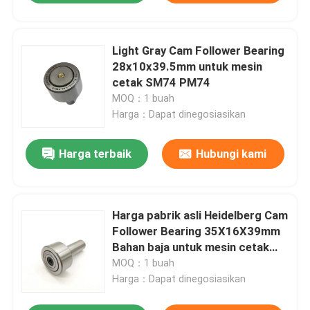
Light Gray Cam Follower Bearing
28x10x39.5mm untuk mesin
cetak SM74 PM74
MOQ：1 buah
Harga：Dapat dinegosiasikan
Harga terbaik
Hubungi kami
Harga pabrik asli Heidelberg Cam
Follower Bearing 35X16X39mm
Bahan baja untuk mesin cetak
CD74 XL75 SM102
MOQ：1 buah
Harga：Dapat dinegosiasikan