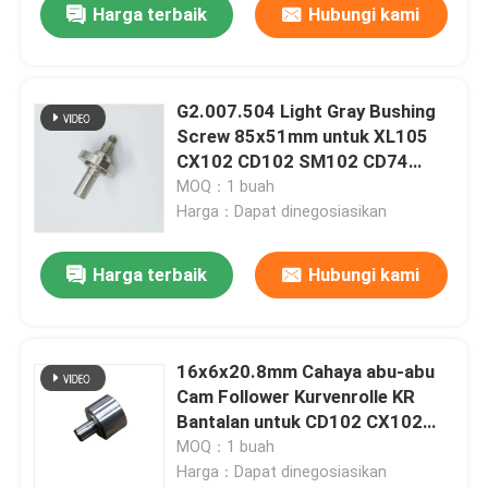
Harga terbaik
Hubungi kami
G2.007.504 Light Gray Bushing
Screw 85x51mm untuk XL105
CX102 CD102 SM102 CD74
Printing Spare Parts
MOQ：1 buah
Harga：Dapat dinegosiasikan
Harga terbaik
Hubungi kami
16x6x20.8mm Cahaya abu-abu
Cam Follower Kurvenrolle KR
Bantalan untuk CD102 CX102
XL105 Mesin Pencetakan
MOQ：1 buah
Harga：Dapat dinegosiasikan