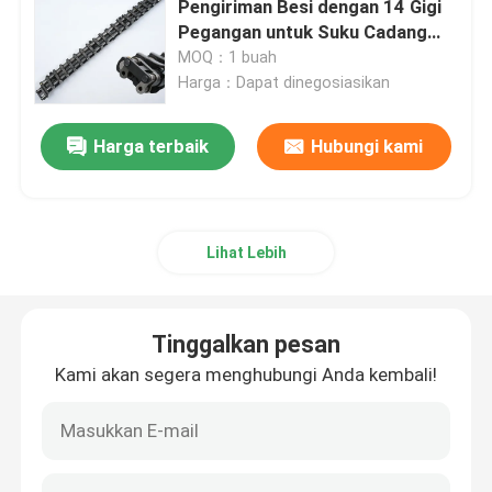
Pengiriman Besi dengan 14 Gigi
Pegangan untuk Suku Cadang
Bantalan Mesin Cetak
Mesin Cetak SM102 CD102
MOQ：1 buah
Harga：Dapat dinegosiasikan
Bagian Tekan Offset
Harga terbaik
Hubungi kami
Papan sirkuit cetak
Lihat Lebih
Suku Cadang Cetak Offset
Suku Cadang Mesin Lipat
Tinggalkan pesan
Kami akan segera menghubungi Anda kembali!
Blok Ujung Saluran Tinta
Suku Cadang Printer Roland