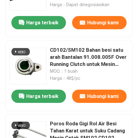
Heidelberg
Harga：Dapat dinegosiasikan
Tur Pabrik
Harga terbaik
Hubungi kami
Kontrol Kualitas
CD102/SM102 Bahan besi satu
Hubungi Kami
arah Bantalan 91.008.005F Over
Running Clutch untuk Mesin
Percetakan
MOQ：1 buah
Berita
Harga：48$/pc
Kasus
Harga terbaik
Hubungi kami
Blog
Poros Roda Gigi Rol Air Besi
Tahan Karat untuk Suku Cadang
Bagian Cetak Offset
Mesin Cetak SM102 CD102