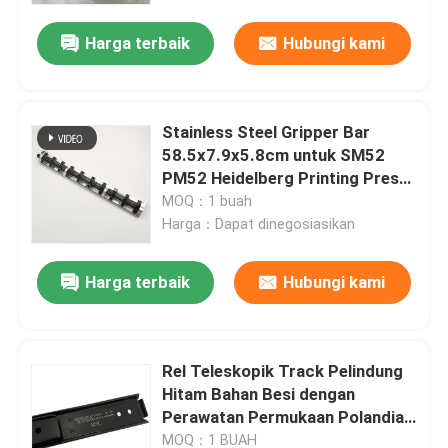
Harga terbaik
Hubungi kami
Stainless Steel Gripper Bar
58.5x7.9x5.8cm untuk SM52
PM52 Heidelberg Printing Press
Spare Parts
MOQ：1 buah
Harga：Dapat dinegosiasikan
Harga terbaik
Hubungi kami
Beranda
Rel Teleskopik Track Pelindung
Produk
Hitam Bahan Besi dengan
Perawatan Permukaan Polandia
untuk Suku Cadang Mesin Cetak
Tentang Kami
MOQ：1 BUAH