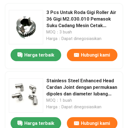
3 Pcs Untuk Roda Gigi Roller Air
36 Gigi M2.030.010 Pemasok
Suku Cadang Mesin Cetak
Heidelberg SM74
MOQ：3 buah
Harga：Dapat dinegosiasikan
Harga terbaik
Hubungi kami
Stainless Steel Enhanced Head
Cardan Joint dengan permukaan
dipoles dan diameter lubang
dalam 16mm untuk mesin cetak
MOQ：1 buah
SM102
Harga：Dapat dinegosiasikan
Harga terbaik
Hubungi kami