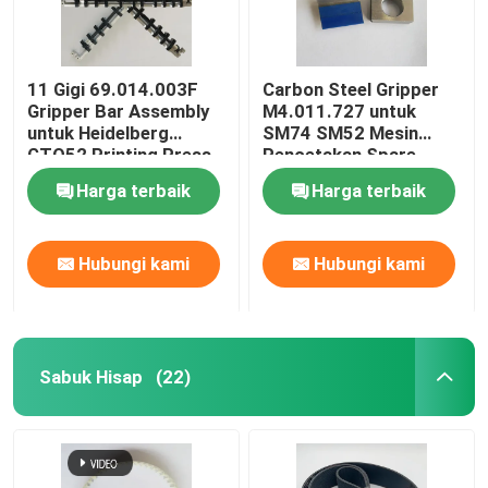
11 Gigi 69.014.003F
Carbon Steel Gripper
Gripper Bar Assembly
M4.011.727 untuk
untuk Heidelberg
SM74 SM52 Mesin
GTO52 Printing Press
Pencetakan Spare
Spare Parts dalam
Parts Cylinder Gripper
Harga terbaik
Harga terbaik
stainless steel/Iron
Hubungi kami
Hubungi kami
Sabuk Hisap
(22)