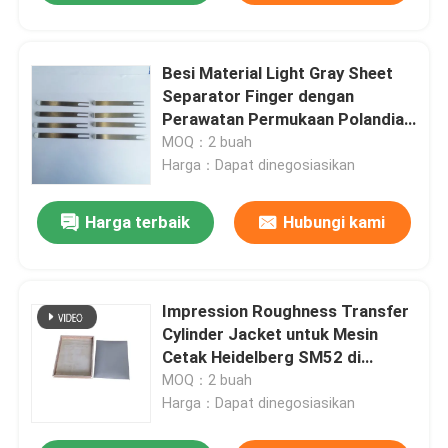
Besi Material Light Gray Sheet
Separator Finger dengan
Perawatan Permukaan Polandia
untuk Heidelberg GTO52 Offset
MOQ：2 buah
Printing Machine
Harga：Dapat dinegosiasikan
Harga terbaik
Hubungi kami
Impression Roughness Transfer
Cylinder Jacket untuk Mesin
Cetak Heidelberg SM52 di
Lembar Baja
MOQ：2 buah
Harga：Dapat dinegosiasikan