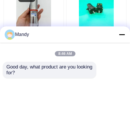
Silver Geared Motor
Motor Roda Gigi Hitam
Mandy
61.144.1101/02
61.144.1121 untuk
SM/CD 102 untuk
Mesin Cetak Offset
mesin cetak Heidelberg
Suku Cadang Motor
8:46 AM
Heidelberg
Harga terbaik
Harga terbaik
Good day, what product are you looking 
for?
Hubungi kami
Hubungi kami
Lihat Lebih
Rumah
Tentang kita
Hubungi kami
Desktop Site