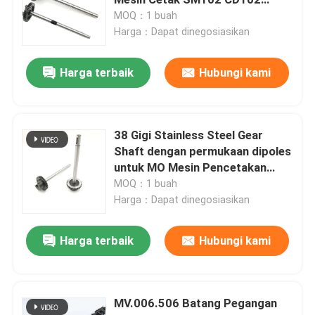
dengan Umur Panjang
MOQ：1 buah
Harga：Dapat dinegosiasikan
Suku Cadang Mesin Cetak Heidelberg
Harga terbaik
Hubungi kami
suku cadang Muller Martini
Suku Cadang Mesin Cetak
38 Gigi Stainless Steel Gear
Shaft dengan permukaan dipoles
untuk MO Mesin Pencetakan
Sabuk Hisap
Driver Gear
MOQ：1 buah
Harga：Dapat dinegosiasikan
Motor Heidelberg
Harga terbaik
Hubungi kami
Wash Up Blades
MV.006.506 Batang Pegangan
Suku Cadang Mesin Offset