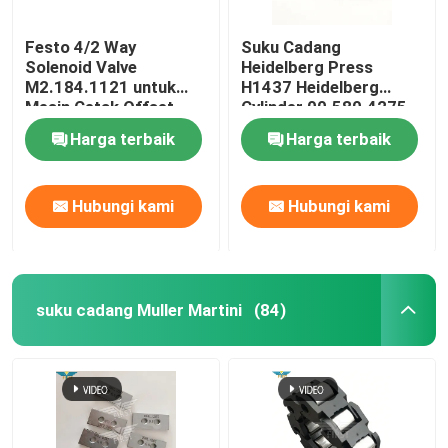
Festo 4/2 Way
Suku Cadang
Solenoid Valve
Heidelberg Press
M2.184.1121 untuk
H1437 Heidelberg
Mesin Cetak Offset
Cylinder 00.580.4275
Heidelberg 6mm
Ink Cylinder SM/CD102
Harga terbaik
Harga terbaik
SM74/52 Offset
Printing
Hubungi kami
Hubungi kami
suku cadang Muller Martini
(84)